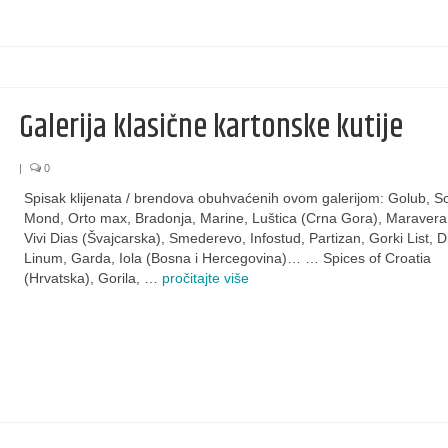
Galerija klasične kartonske kutije
|
0
Spisak klijenata / brendova obuhvaćenih ovom galerijom: Golub, So
Mond, Orto max, Bradonja, Marine, Luštica (Crna Gora), Maravera,
Vivi Dias (Švajcarska), Smederevo, Infostud, Partizan, Gorki List, Dr
Linum, Garda, Iola (Bosna i Hercegovina)… … Spices of Croatia
(Hrvatska), Gorila, …
pročitajte više