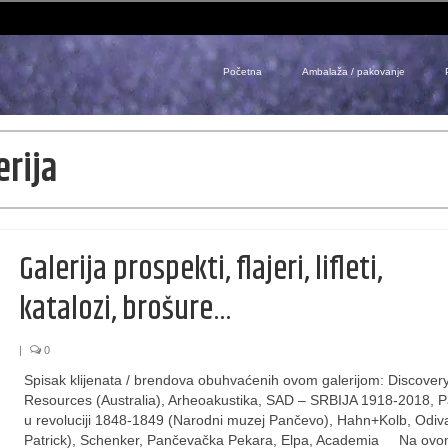
Početna
Ambalaža / pakovanje
erija
Galerija prospekti, flajeri, lifleti,
katalozi, brošure…
|
0
Spisak klijenata / brendova obuhvaćenih ovom galerijom: Discover
Resources (Australia), Arheoakustika, SAD – SRBIJA 1918-2018, 
u revoluciji 1848-1849 (Narodni muzej Pančevo), Hahn+Kolb, Odiva
Patrick), Schenker, Pančevačka Pekara, Elpa, Academia Na ovo