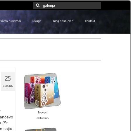
Search
for:
Promo proizvodi
usluge
blog / aktuelno
kontakt
25
APR 2026
y
Novo i
Pančevo
aktuelno
 (St.
m sajtu