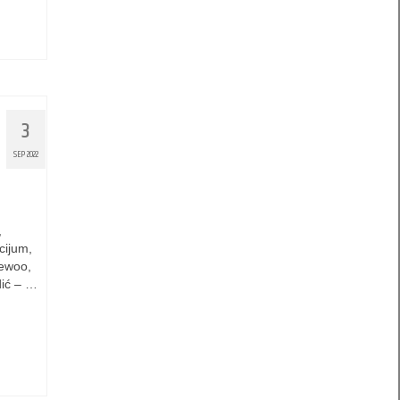
3
SEP 2022
,
cijum,
aewoo,
dić – …