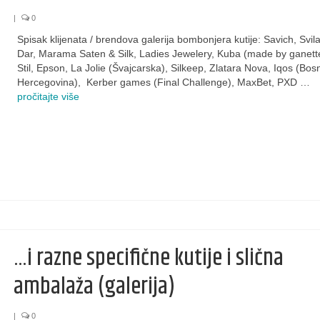
|
0
Spisak klijenata / brendova galerija bombonjera kutije: Savich, Svil
Dar, Marama Saten & Silk, Ladies Jewelery, Kuba (made by ganette
Stil, Epson, La Jolie (Švajcarska), Silkeep, Zlatara Nova, Iqos (Bosn
Hercegovina), Kerber games (Final Challenge), MaxBet, PXD …
pročitajte više
…i razne specifične kutije i slična
ambalaža (galerija)
|
0