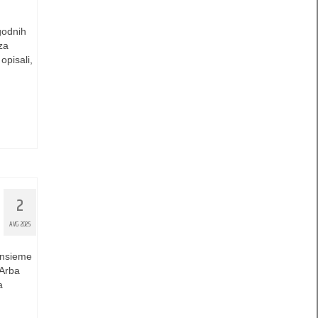
godnih
za
pisali,
2
AVG 2025
Insieme
 Arba
a