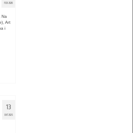
FEB 2026
a Na
), Art
a i
13
OKT 2025