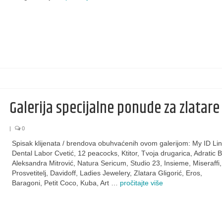
Galerija specijalne ponude za zlatare
|
0
Spisak klijenata / brendova obuhvaćenih ovom galerijom: My ID Lin
Dental Labor Cvetić, 12 peacocks, Ktitor, Tvoja drugarica, Adratic 
Aleksandra Mitrović, Natura Sericum, Studio 23, Insieme, Miseraffi
Prosvetitelj, Davidoff, Ladies Jewelery, Zlatara Gligorić, Eros,
Baragoni, Petit Coco, Kuba, Art …
pročitajte više