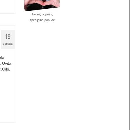
Akcije, popusti,
specijalne ponude
19
APR 2026
fa,
 Uvita,
.Gils,