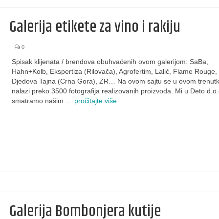
Galerija etikete za vino i rakiju
|
0
Spisak klijenata / brendova obuhvaćenih ovom galerijom: SaBa,
Hahn+Kolb, Ekspertiza (Rilovača), Agrofertim, Lalić, Flame Rouge,
Djedova Tajna (Crna Gora), ZR… Na ovom sajtu se u ovom trenut
nalazi preko 3500 fotografija realizovanih proizvoda. Mi u Deto d.o.
smatramo našim …
pročitajte više
Galerija Bombonjera kutije