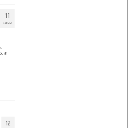
11
MAR 2026
ku
o. ih
12