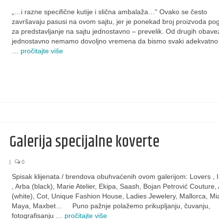
„…i razne specifične kutije i slična ambalaža…“ Ovako se često
završavaju pasusi na ovom sajtu, jer je ponekad broj proizvoda po
za predstavljanje na sajtu jednostavno – prevelik. Od drugih obave
jednostavno nemamo dovoljno vremena da bismo svaki adekvatno o
…
pročitajte više
Galerija specijalne koverte
|
0
Spisak klijenata / brendova obuhvaćenih ovom galerijom: Lovers , 
, Arba (black), Marie Atelier, Ekipa, Saash, Bojan Petrović Couture,
(white), Cot, Unique Fashion House, Ladies Jewelery, Mallorca, Mi
Maya, Maxbet… Puno pažnje polažemo prikupljanju, čuvanju,
fotografisanju …
pročitajte više