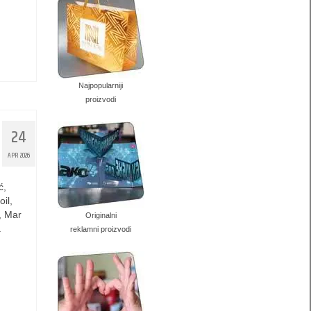
Najpopularniji
proizvodi
24
APR 2026
ć,
il,
, Mar
Originalni
a
reklamni proizvodi