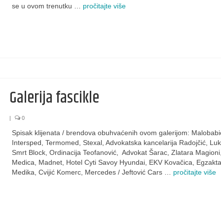
se u ovom trenutku …
pročitajte više
Galerija fascikle
|
0
Spisak klijenata / brendova obuhvaćenih ovom galerijom: Malobabi
Intersped, Termomed, Stexal, Advokatska kancelarija Radojčić, Luko
Smrt Block, Ordinacija Teofanović, Advokat Šarac, Zlatara Magioni
Medica, Madnet, Hotel Cyti Savoy Hyundai, EKV Kovačica, Egzakt
Medika, Cvijić Komerc, Mercedes / Jeftović Cars …
pročitajte više