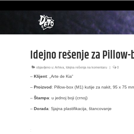
Idejno rešenje za Pillow-
objavljeno u:
Arhiva
,
Idejna rešenja na komentaru
|
0
–
Klijent
: „Arte de Kia“
–
Proizvod
: Pillow-box (M1) kutije za nakit, 95 x 75 m
–
Štampa
: u jednoj boji (crnoj)
–
Dorada
: Sjajna plastifikacija, štancovanje
: