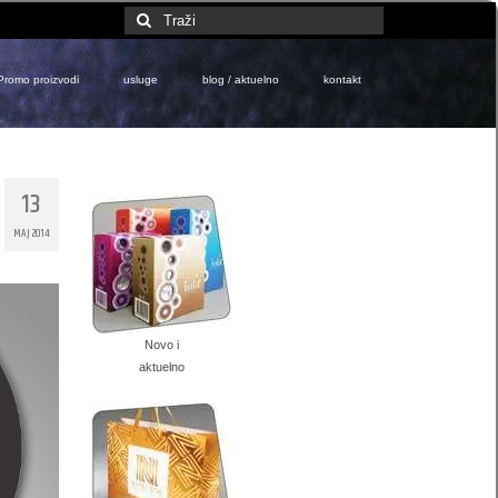
Search
for:
Promo proizvodi
usluge
blog / aktuelno
kontakt
13
MAJ 2014
Novo i
aktuelno