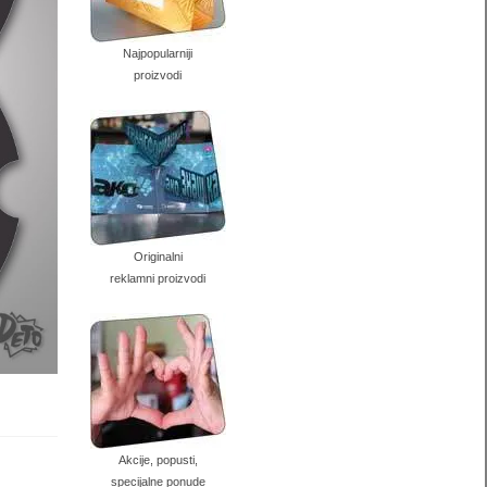
Najpopularniji
proizvodi
Originalni
reklamni proizvodi
Akcije, popusti,
specijalne ponude