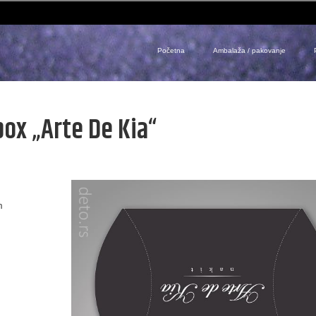
Početna
Ambalaža / pakovanje
box „Arte De Kia“
m