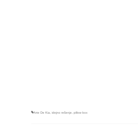
Arte De Kia
,
idejno rešenje
,
pillow box