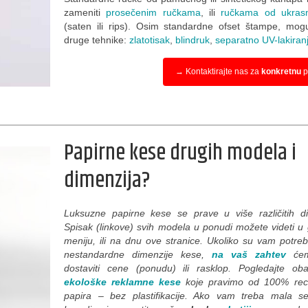
zameniti
prosečenim ručkama
, ili
ručkama od ukras
(saten ili rips). Osim standardne ofset štampe, mog
druge tehnike:
zlatotisak
,
blindruk
,
separatno UV-lakiran
→ Kontaktirajte nas za
konkretnu
p
Papirne kese drugih modela i
dimenzija?
Luksuzne papirne kese se prave u više različitih di
Spisak (linkove) svih modela u ponudi možete videti u
meniju, ili na dnu ove stranice. Ukoliko su vam potre
nestandardne dimenzije kese,
na vaš zahtev
ćem
dostaviti cene (ponudu) ili rasklop. Pogledajte ob
ekološke reklamne kese
koje pravimo od 100% reci
papira – bez plastifikacije. Ako vam treba mala se