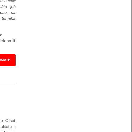
 sekciji
ešto još
ese, sa
 tehnika
je
efona ili
DMAH!
pe. Ofset
litetu i