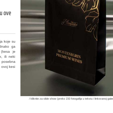
u ove
ja koje su
ednako ga
 (kesa je
, ili neki
 i posebna
 ovoj kesi
/ kliknite za slide show (preko 150 fotogafija u tekstu i linkovanoj galeri