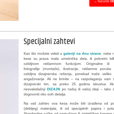
→ Naručite
O
Specijalni zahtevi
Kao što možete videti u
galeriji na dnu strane
, neke 
kese su prava mala umetnička dela, ili pokretni bil
ozbiljnom reklamnom funkcijom. Originalne ili t
fotografije (montaže), ilustracije, reklamne poruke
ozbiljna dizajnerska rešenja, ponekad traže veliko
angažovanje. Ali ne brinite – na raspolaganju vam s
dizajnerski tim, sa preko 25 godina iskustva. Ak
nesvakidašnji
DIZAJN
po našoj ili vašoj ideji – lako
dogovoriti oko svih detalja.
Na vaš zahtev ova kesa može biti izrađena od po
(debljeg) materijala, ili od specijalnih papira i polu
Standardne ručke od pamučnog ili sintetičkog kanap