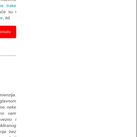
ne trake
uće su i
je
, itd.
onudu
menzija.
 glavnom
bne neke
o vam
avezno i
kliranog
rija bez