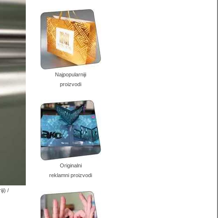
Najpopularniji
proizvodi
Originalni
reklamni proizvodi
ji) /