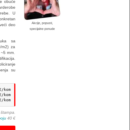
je obuće
garderobe
otrebe. U
onkretan
Akcije, popusti,
veći deo
specijalne ponude
ruka sa
r/m2) za
a ~5 mm.
fikacija.
iciranje
šenja su
/kom

/kom

€/kom
 štampa.
boju
40 €