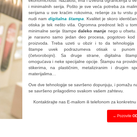
ekonomičnosti. Nažalost, ima i izvesna ograničenja u ve
i minimalnih serija. Pošto je sve veća potreba za mali
serijama u sve kraćim rokovima, rešenje za tu vrstu 
nudi nam
digitalna štampa
. Kvalitet je skoro identiča
otiska je tek nešto viša. Ogromna prednost leži u to
minimalne serije štampe
daleko manje
nego u ofsetu
je naravno samo jedan deo procesa, pogotovo kod 
proizvoda. Treba uzeti u obzir i to da tehnologija d
štampe uvek podrazumeva otisak u punom 
(četvorobojni). Sa druge strane, digitalna šta
omogućava i neke specijalne opcije. Štampu na providnoj f
stikerima, na plastičnim, metaliziranim i drugim spe
materijalima…
Ove dve tehnologije se savršeno dopunjuju, i pomažu 
se savršeno prilagodimo svakom vašem zahtevu.
Kontaktirajte nas E-mailom ili telefonom za konkretn
→ Pozovite
O