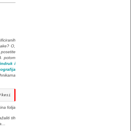
iciranih
rake? O,
 posetite
A potom
lindruk i
tografija
ehnikama
/kesi
na folija
žaliti tih
na…