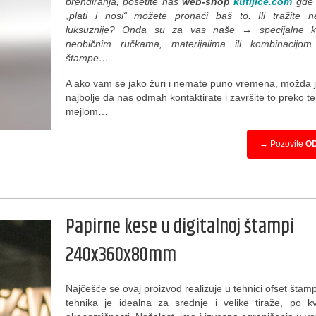
brendiranja, posetite naš
web-shop
kutijice.com
gde u
„plati i nosi“ možete pronaći baš to. Ili tražite n
luksuznije? Onda su za vas naše → specijalne k
neobičnim ručkama, materijalima ili kombinacijom
štampe…
A ako vam se jako žuri i nemate puno vremena, možda 
najbolje da nas odmah kontaktirate i završite to preko tel
mejlom…
→ Pozovite
O
Papirne kese u digitalnoj štampi
240x360x80mm
Najčešće se ovaj proizvod realizuje u tehnici ofset štam
tehnika je idealna za srednje i velike tiraže, po kva