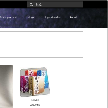
Search
for:
Promo proizvodi
usluge
blog / aktuelno
kontakt
Novo i
aktuelno