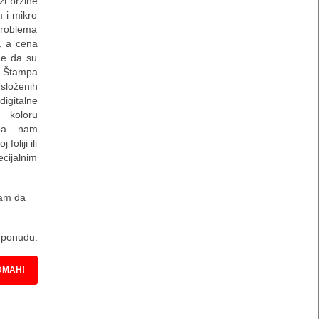
zi brzine
m i mikro
problema
n, a cena
me da su
. Štampa
složenih
igitalne
koloru
mpa nam
oliji ili
cijalnim
nam da
u ponudu:
DMAH!