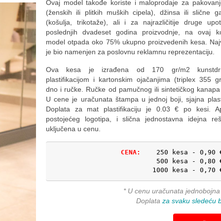
Ovaj model takođe koriste i maloprodaje za pakovan
(ženskih ili plitkih muških cipela), džinsa ili slične 
(košulja, trikotaže), ali i za najrazličitije druge up
poslednjih dvadeset godina proizvodnje, na ovaj k
model otpada oko 75% ukupno proizvedenih kesa. Naj
je bio namenjen za poslovnu reklamnu reprezentaciju.
Ova kesa je izrađena od 170 gr/m2 kunstd
plastifikacijom i kartonskim ojačanjima (triplex 355 g
dno i ručke. Ručke od pamučnog ili sintetičkog kanap
U cene je uračunata štampa u jednoj boji, sjajna plasti
Doplata za mat plastifikaciju je 0.03 € po kesi. Apl
postojećeg logotipa, i slična jednostavna idejna re
uključena u cenu.
CENA:
250 kesa - 0,90 €
500 kesa - 0,80 €
1000 kesa - 0,70 
* U cenu uračunata jednobojna
Doplata
za svaku sledeću 