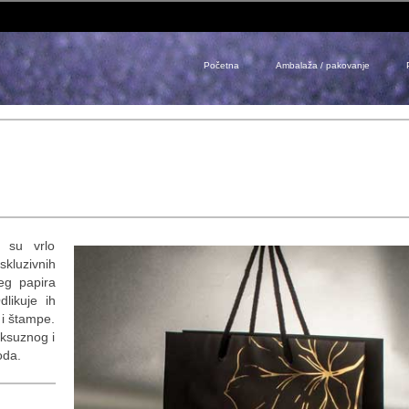
Početna
Ambalaža / pakovanje
m su vrlo
kluzivnih
eg papira
dlikuje ih
 i štampe.
uksuznog i
oda.