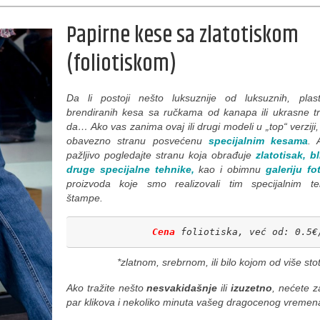
Papirne kese sa zlatotiskom
(foliotiskom)
Da li postoji nešto luksuznije od luksuznih, plastif
brendiranih kesa sa ručkama od kanapa ili ukrasne t
da… Ako vas zanima ovaj ili drugi modeli u „top“ verziji,
obavezno stranu posvećenu
specijalnim kesama
. 
pažljivo pogledajte stranu koja obrađuje
zlatotisak, b
druge specijalne tehnike,
kao i obimnu
galeriju fo
proizvoda koje smo realizovali tim specijalnim t
štampe.
Cena
 foliotiska, već od: 0.5€
*zlatnom, srebrnom, ili bilo kojom od više stoti
Ako tražite nešto
nesvakidašnje
ili
izuzetno
, nećete za
par klikova i nekoliko minuta vašeg dragocenog vreme