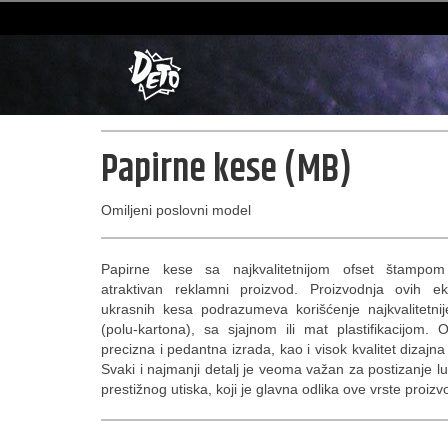
Papirne kese (MB)
Omiljeni poslovni model
Papirne kese sa najkvalitetnijom ofset štampo
atraktivan reklamni proizvod. Proizvodnja ovih eks
ukrasnih kesa podrazumeva korišćenje najkvalitetnij
(polu-kartona), sa sjajnom ili mat plastifikacijom. O
precizna i pedantna izrada, kao i visok kvalitet dizajna
Svaki i najmanji detalj je veoma važan za postizanje l
prestižnog utiska, koji je glavna odlika ove vrste proizv