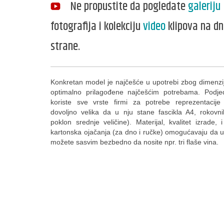
Ne propustite da pogledate
galeriju
fotografija i kolekciju
video
klipova na dn
strane.
Konkretan model je najčešće u upotrebi zbog dimenzi
optimalno prilagođene najčešćim potrebama. Podj
koriste sve vrste firmi za potrebe reprezentacije
dovoljno velika da u nju stane fascikla A4, rokovnik
poklon srednje veličine). Materijal, kvalitet izrade,
kartonska ojačanja (za dno i ručke) omogućavaju da u
možete sasvim bezbedno da nosite npr. tri flaše vina.