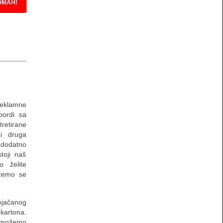
DMAH!
reklamne
bordi sa
retirane
 i druga
 dodatno
toji naš
o želite
 ćemo se
jačanog
kartona.
a možemo