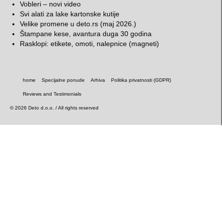
Vobleri – novi video
Promo proizvodi
Svi alati za lake kartonske kutije
Velike promene u deto.rs (maj 2026.)
Novi i originalni reklamni proizvodi
Štampane kese, avantura duga 30 godina
Rasklopi: etikete, omoti, nalepnice (magneti)
Pop-up
VR cardboard
home
Specijalne ponude
Arhiva
Politika privatnosti (GDPR)
flexagon (flexa-hexagaon)
Reviews and Testimonials
POP-UP „kocka iznenađenja“
© 2026 Deto d.o.o. / All rights reserved
promo stone lampe
rotaciona tabela
slatka vizit karta
kartonske olovke (ostavite poruku)
promo stalak za vizit karte