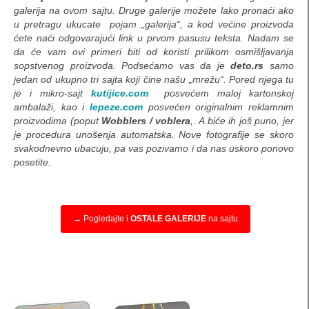
pillow-box (L3) za nakit
galerija na ovom sajtu. Druge galerije možete lako pronaći ako
u pretragu ukucate pojam „galerija“, a kod većine proizvoda
pillow-box (L4) za nakit
ćete naći odgovarajući link u prvom pasusu teksta. Nadam se
da će vam ovi primeri biti od koristi prilikom osmišljavanja
belgijske kutijice za nakit
sopstvenog proizvoda. Podsećamo vas da je
deto.rs
samo
jedan od ukupno tri sajta koji čine našu „mrežu“. Pored njega tu
originalne kutije za nakit
je i mikro-sajt
kutijice.com
posvećem maloj kartonskoj
ambalaži, kao i
lepeze.com
posvećen originalnim reklamnim
Bombonjera kutije
proizvodima (poput
Wobblers / voblera
,. A biće ih još puno, jer
je procedura unošenja automatska. Nove fotografije se skoro
specijalna ambalaža
svakodnevno ubacuju, pa vas pozivamo i da nas uskoro ponovo
posetite.
specijalne kese
Kutije za internet prodaju
→ Pogledajte i
OSTALE GALERIJE
na sajtu
šestougaone kutije
Specijalne koverte
Kutije za postere i plakate