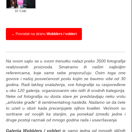
kutije za nakit
Dr Colić
pillow box (S1) za nakit
→ Povratak na stranu
Wobblers / vobleri
pillow box (S2) za nakit
pillow box (S3) za nakit
pillow-box (M1) za nakit
Na ovom sajtu se u ovom trenutku nalazi preko 3500 fotografija
realizovanih proizvoda. Smatramo ih našim najboljim
pillow-box (M2) za nakit
referencama, koje same sebe preporučuju. Osim toga one
govore i našoj posvećenosti poslu kojim se bavimo više od 30
pillow-box (M3) za nakit
godina. Radi lakšeg snalaženja, sve fotografije su raspoređene
u oko 120 galerija, organizovanim oko istih ili srodnih kategorija.
pillow-box (M4) za nakit
Neke od fotografija su dosta stare jer predstavljaju neku vrstu
„arhivske građe“ ili sentimentalnog nasleđa. Nadamo se da ćete
pillow box (L1) za nakit
to uzeti u obzir kada precenjujete njihov kvalitet. Većinom su
sortirane od novijih ka starijim, pa ponekad između jedne i
pillow-box (L2) za nakit
druge postoji razmak od mnogo godina rada i usavršavanja.
Galerija Wobblers / vobleri
je samo jedna od mnogih sličnih