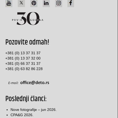
nalepnice, etikete, omoti
pravougaone nalepnice
okrugle / elipsoidne nalepnice
Etikete za rakiju i vino
Pozovite odmah!
Specijalne nalepnice
+381 (0) 13 37 31 37
etikete za konfekciju
+381 (0) 13 37 32 00
+381 (0) 66 37 31 37
deklaracije
+381 (0) 63 82 86 228
Omoti
Kutije za torte
Poslednji članci:
Papir za pakovanje, stikeri…
Klasične kartonske kutije
Nove fotografije – jun 2026.
CPA&G 2026.