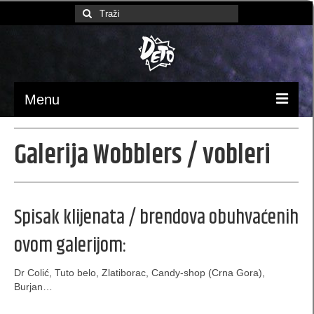
Search
for:
Menu
Početna
Galerija Wobblers / vobleri
Ambalaža / pakovanje
luksuzne kese
Spisak klijenata / brendova obuhvaćenih
Papirne kese (MB)
ovom galerijom:
kese 370x245x90 (MBX)
Dr Colić, Tuto belo, Zlatiborac, Candy-shop (Crna Gora),
kesa 230 x 220 x 100 (XB)
Burjan…
kese 170 x 260 x 60 (SB)