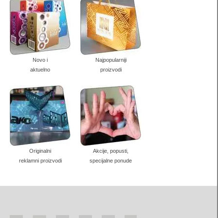
papirne čaše
futrole za diplome
kutije za prirodni sapun
Novo i
Najpopularniji
trouglaste kutije
aktuelno
proizvodi
dugački pillow box
Kutije za sveće
štancovane kutije-kese
Ambalaža za piće
Originalni
Akcije, popusti,
Ambalaža za vino
reklamni proizvodi
specijalne ponude
Ambalaža za rakiju
Pivska ambalaža