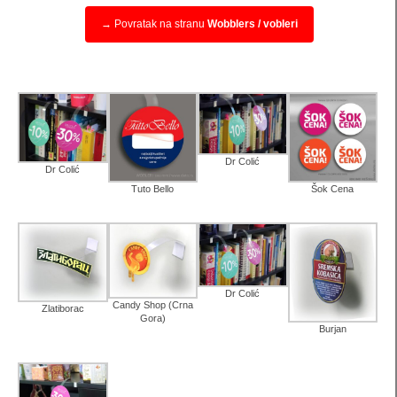
→ Povratak na stranu
Wobblers / vobleri
kese 260 x 170 x 60 (SBX)
kesa 140 x 210 x 60 (PB)
kesa 200 x 140 x 60 (PBX)
kesa 420 x 380 x 120 (XL)
Dr Colić
Dr Colić
kesa 300 x 400 x 140 (XLS)
Tuto Bello
Šok Cena
kesa 520 x 380 x 120 (XXL)
kese za piće
Luksuzne kutije
Dr Colić
Candy Shop (Crna
Zlatiborac
Gora)
EKO kese
Burjan
promotivne kutije
XL Pillow box