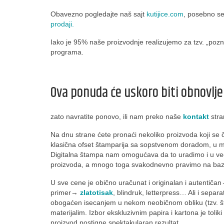
Obavezno pogledajte naš sajt
kutijice.com
, posebno se
prodaji.
Iako je 95% naše proizvodnje realizujemo za tzv. „pozn
programa.
Ova ponuda će uskoro biti obnovlj
zato navratite ponovo, ili nam preko naše
kontakt
stra
Na dnu strane ćete pronaći nekoliko proizvoda koji se 
klasična ofset štamparija sa sopstvenom doradom, u m
Digitalna štampa nam omogućava da to uradimo i u ve
proizvoda, a mnogo toga svakodnevno pravimo na bazi
U sve cene je obično uračunat i originalan i autentič
primer→
zlatotisak
, blindruk, letterpress… Ali i separ
obogaćen isecanjem u nekom neobičnom obliku (tzv. š
materijalim. Izbor ekskluzivnim papira i kartona je toli
proizvod postigne spektakularan rezultat.