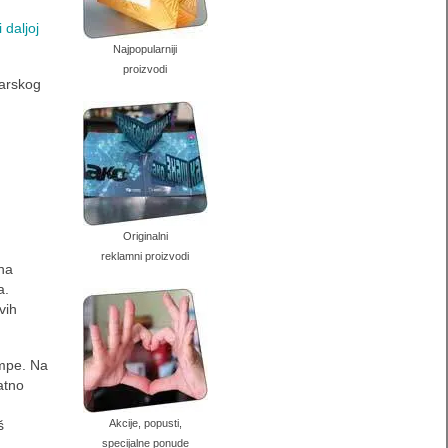
 daljoj
Najpopularniji
proizvodi
žarskog
Originalni
reklamni proizvodi
ena
a.
vih
ampe. Na
atno
š
Akcije, popusti,
specijalne ponude