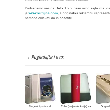
Podsećamo vas da Deto d.o.o. osim ovog sajta ima još 
je
www.kutijice.com
, a originalnu reklamnu reprezen
nemojte oklevati da ih posetite…
→ Pogledajte i ovo:
Magnetni proizvodi
Tube (valjkaste kutije) za
Original