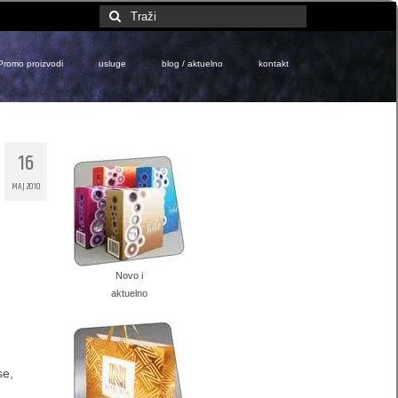
Search
for:
Promo proizvodi
usluge
blog / aktuelno
kontakt
16
MAJ 2010
Novo i
aktuelno
se,