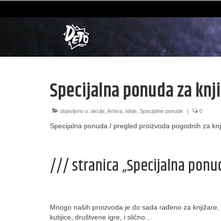
Specijalna ponuda za knj
objavljeno u:
akcije
,
Arhiva
,
Ideje
,
Specijalne ponude
|
0
Specijalna ponuda / pregled proizvoda pogodnih za kn
/// stranica „Specijalna ponud
Mnogo naših proizvoda je do sada rađeno za knjižare,
kutijice, društvene igre, i slično…