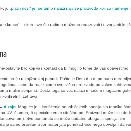
kciju „
plati i nosi“ jer se tamo nalazi najviše proizvoda koji su namenjeni
ate kupce“ – skoro sve što radimo možemo realizovati i u varijanti knji
ena
ne-ostavite bllo koji vaš kontakt da bi mogli o tome da vas obavestimo.
često sreću u knjižarskoj ponudi. Pošto je Deto d.o.o. potpuno opremlj
ogućnosti smo da realizujemo sve slična proizvode po vašim zahtevim
oma malim serijama. Dosta toga se već nalazi u našem magacinu goto
 konkretnih zahteva.
an→
dizajn
. Moguće je i korišćenje neuobičajenih specijalnih tehnika št
atna UV- štampa, ili specialne vrste sitoštampe. Proizvod može biti i dod
tancovanem). Sve pomenuto se može dodatno obogatiti specijalnim
ki da je samo pravilan izbor materijala ponekad više nego dovoljan da va