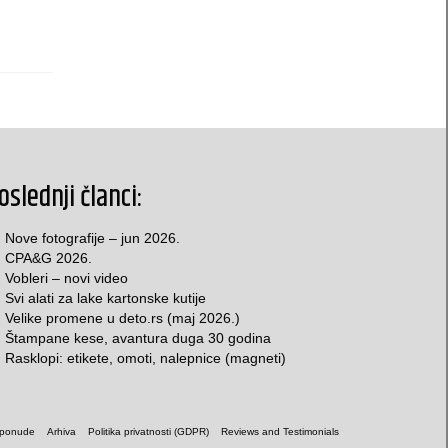
oslednji članci:
Nove fotografije – jun 2026.
CPA&G 2026.
Vobleri – novi video
Svi alati za lake kartonske kutije
Velike promene u deto.rs (maj 2026.)
Štampane kese, avantura duga 30 godina
Rasklopi: etikete, omoti, nalepnice (magneti)
 ponude
Arhiva
Politika privatnosti (GDPR)
Reviews and Testimonials