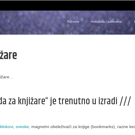
Početna
Ambalaža / pakovanje
ižare
jižare…
a za knjižare“ je trenutno u izradi ///
blokovi
,
sveske
, magnetni obeleživači za knjige (bookmarks), razne ke