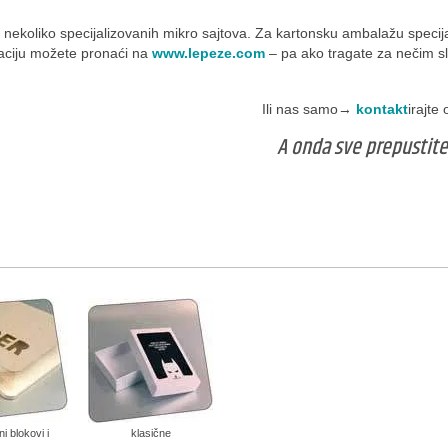
nekoliko specijalizovanih mikro sajtova. Za kartonsku ambalažu specij
taciju možete pronaći na
www.lepeze.com
– pa ako tragate za nečim s
Ili nas samo→
kontakt
irajt
A onda sve prepustit
ni blokovi i
klasične