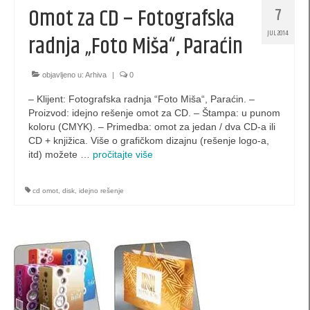
pillow-box (L3) za nakit
Omot za CD – Fotografska
7
pillow-box (L4) za nakit
JUL 2014
radnja „Foto Miša“, Paraćin
belgijske kutijice za nakit
objavljeno u:
Arhiva
|
0
originalne kutije za nakit
– Klijent: Fotografska radnja “Foto Miša“, Paraćin. –
Proizvod: idejno rešenje omot za CD. – Štampa: u punom
Bombonjera kutije
koloru (CMYK). – Primedba: omot za jedan / dva CD-a ili
CD + knjižica. Više o grafičkom dizajnu (rešenje logo-a,
specijalna ambalaža
itd) možete …
pročitajte više
specijalne kese
cd omot
,
disk
,
idejno rešenje
Kutije za internet prodaju
šestougaone kutije
Specijalne koverte
Kutije za postere i plakate