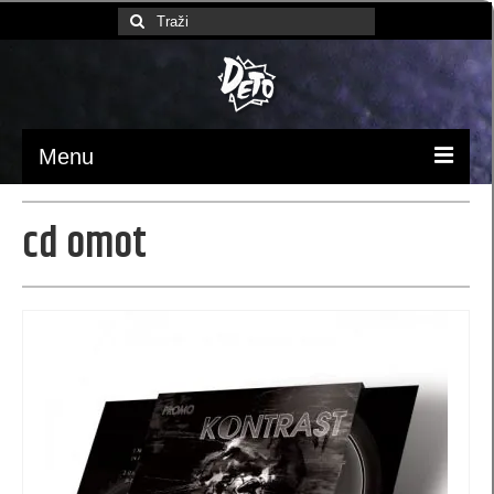
Search
for:
Menu
Početna
cd omot
Ambalaža / pakovanje
luksuzne kese
Papirne kese (MB)
kese 370x245x90 (MBX)
kesa 230 x 220 x 100 (XB)
kese 170 x 260 x 60 (SB)