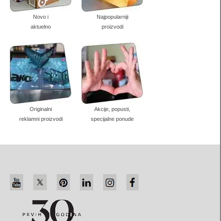
papirne čaše
Novo i
Najpopularniji
futrole za diplome
aktuelno
proizvodi
kutije za prirodni sapun
trouglaste kutije
dugački pillow box
Kutije za sveće
Originalni
Akcije, popusti,
reklamni proizvodi
specijalne ponude
štancovane kutije-kese
Ambalaža za piće
Ambalaža za vino
Ambalaža za rakiju
Pivska ambalaža