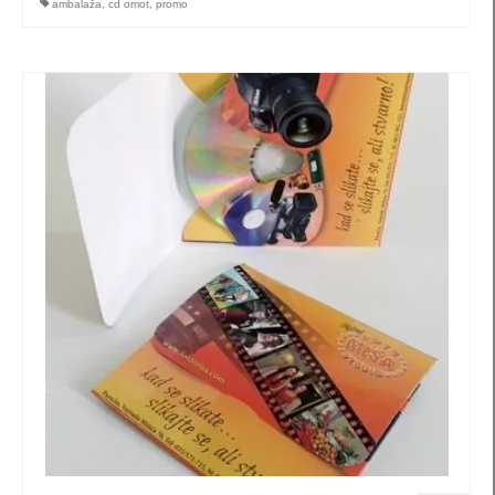
ambalaža
,
cd omot
,
promo
kutije za nakit
pillow box (S1) za nakit
pillow box (S2) za nakit
pillow box (S3) za nakit
pillow-box (M1) za nakit
pillow-box (M2) za nakit
pillow-box (M3) za nakit
pillow-box (M4) za nakit
pillow box (L1) za nakit
pillow-box (L2) za nakit