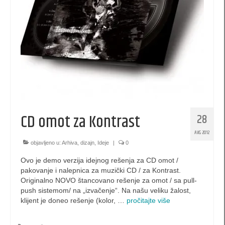
kese 260 x 170 x 60 (SBX)
kesa 140 x 210 x 60 (PB)
kesa 200 x 140 x 60 (PBX)
kesa 420 x 380 x 120 (XL)
kesa 300 x 400 x 140 (XLS)
CD omot za Kontrast
28
kesa 520 x 380 x 120 (XXL)
AVG 2012
kese za piće
objavljeno u:
Arhiva
,
dizajn
,
Ideje
|
0
Ovo je demo verzija idejnog rešenja za CD omot /
Luksuzne kutije
pakovanje i nalepnica za muzički CD / za Kontrast.
Originalno NOVO štancovano rešenje za omot / sa pull-
EKO kese
push sistemom/ na „izvačenje“. Na našu veliku žalost,
klijent je doneo rešenje (kolor, …
pročitajte više
promotivne kutije
XL Pillow box