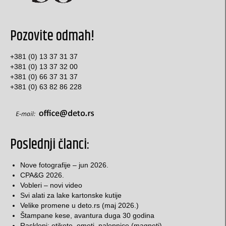
nalepnice, etikete, omoti
pravougaone nalepnice
Pozovite odmah!
okrugle / elipsoidne nalepnice
+381 (0) 13 37 31 37
Etikete za rakiju i vino
+381 (0) 13 37 32 00
+381 (0) 66 37 31 37
Specijalne nalepnice
+381 (0) 63 82 86 228
etikete za konfekciju
deklaracije
Poslednji članci:
Omoti
Nove fotografije – jun 2026.
Kutije za torte
CPA&G 2026.
Vobleri – novi video
Papir za pakovanje, stikeri…
Svi alati za lake kartonske kutije
Velike promene u deto.rs (maj 2026.)
Klasične kartonske kutije
Štampane kese, avantura duga 30 godina
Rasklopi: etikete, omoti, nalepnice (magneti)