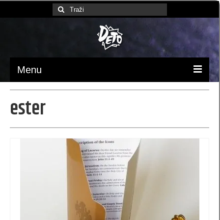
Search
for:
Menu
Početna
ester
Ambalaža / pakovanje
luksuzne kese
Papirne kese (MB)
kese 370x245x90 (MBX)
kesa 230 x 220 x 100 (XB)
kese 170 x 260 x 60 (SB)