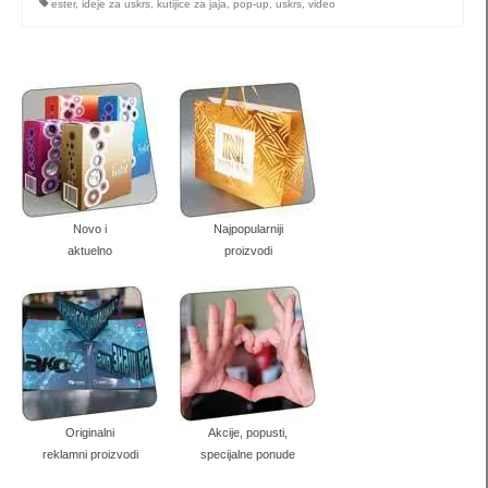
ester
,
ideje za uskrs
,
kutijice za jaja
,
pop-up
,
uskrs
,
video
kutije za nakit
pillow box (S1) za nakit
pillow box (S2) za nakit
pillow box (S3) za nakit
pillow-box (M1) za nakit
Novo i
Najpopularniji
aktuelno
proizvodi
pillow-box (M2) za nakit
pillow-box (M3) za nakit
pillow-box (M4) za nakit
pillow box (L1) za nakit
Originalni
Akcije, popusti,
pillow-box (L2) za nakit
reklamni proizvodi
specijalne ponude