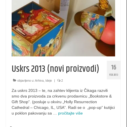
kese 260 x 170 x 60 (SBX)
kesa 140 x 210 x 60 (PB)
kesa 200 x 140 x 60 (PBX)
kesa 420 x 380 x 120 (XL)
kesa 300 x 400 x 140 (XLS)
Uskrs 2013 (novi proizvodi)
16
kesa 520 x 380 x 120 (XXL)
FEB 2013
kese za piće
objavljeno u:
Arhiva
,
Ideje
|
2
Za uskrs 2013 – te, na zahtev klijenta iz Čikaga razvili
Luksuzne kutije
smo dva proizvoda za crkvenu prodavnicu „Bookstore &
Gift Shop“. (posluje u okviru „Holly Resurrection
EKO kese
Cathedral – Chicago, IL, USA“. Radi se o „pop-up“ kutijici
u poklon pakovanju sa …
pročitajte više
promotivne kutije
XL Pillow box