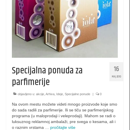
kese 260 x 170 x 60 (SBX)
kesa 140 x 210 x 60 (PB)
kesa 200 x 140 x 60 (PBX)
kesa 420 x 380 x 120 (XL)
kesa 300 x 400 x 140 (XLS)
Specijalna ponuda za
16
kesa 520 x 380 x 120 (XXL)
MAJ 2010
parfimerije
kese za piće
Luksuzne kutije
objavljeno u:
akcije
,
Arhiva
,
Ideje
,
Specijalne ponude
|
0
Na ovom mestu možete videti mnogo proizvode koje smo
EKO kese
do sada radili za parfimerije. Ili se tiču se parfimerijskog
programa (u maloprodaji i veleprodaji). Mahom se radi o
promotivne kutije
luksuznog reklamnoj ambalaži, pre svega o kesama, ali i
o raznim vrstama …
pročitajte više
XL Pillow box