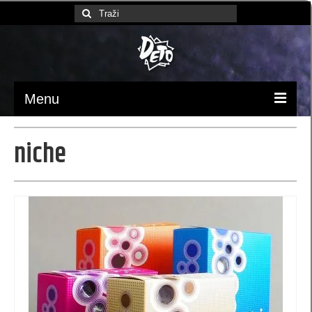
Search
for:
Menu
Početna
niche
Ambalaža / pakovanje
luksuzne kese
Papirne kese (MB)
kese 370x245x90 (MBX)
kesa 230 x 220 x 100 (XB)
kese 170 x 260 x 60 (SB)