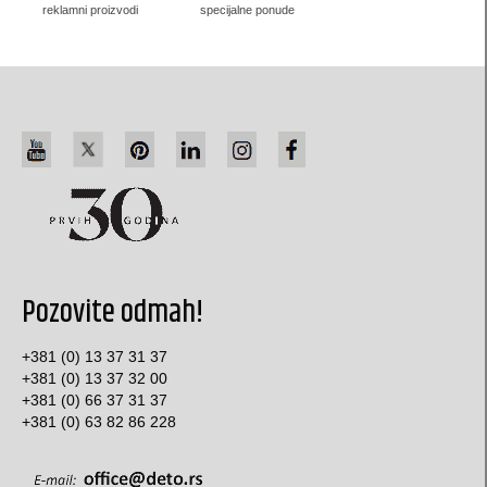
pillow-box (L3) za nakit
reklamni proizvodi
specijalne ponude
pillow-box (L4) za nakit
belgijske kutijice za nakit
originalne kutije za nakit
Bombonjera kutije
specijalna ambalaža
specijalne kese
Pozovite odmah!
Kutije za internet prodaju
+381 (0) 13 37 31 37
šestougaone kutije
+381 (0) 13 37 32 00
+381 (0) 66 37 31 37
Specijalne koverte
+381 (0) 63 82 86 228
Kutije za postere i plakate