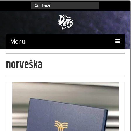
Search
for:
Menu
Početna
norveška
Ambalaža / pakovanje
luksuzne kese
Papirne kese (MB)
kese 370x245x90 (MBX)
kesa 230 x 220 x 100 (XB)
kese 170 x 260 x 60 (SB)