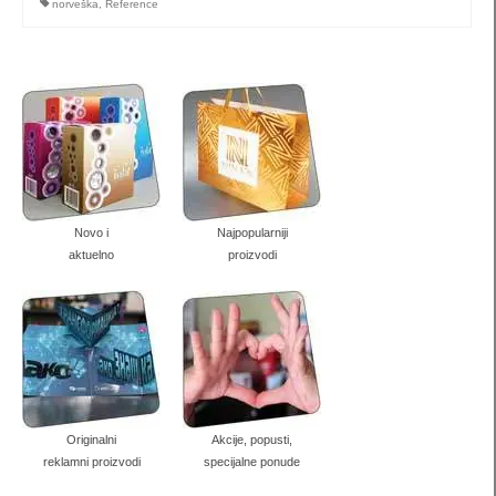
norveška
,
Reference
kutije za nakit
pillow box (S1) za nakit
pillow box (S2) za nakit
pillow box (S3) za nakit
pillow-box (M1) za nakit
Novo i
Najpopularniji
aktuelno
proizvodi
pillow-box (M2) za nakit
pillow-box (M3) za nakit
pillow-box (M4) za nakit
pillow box (L1) za nakit
Originalni
Akcije, popusti,
pillow-box (L2) za nakit
reklamni proizvodi
specijalne ponude