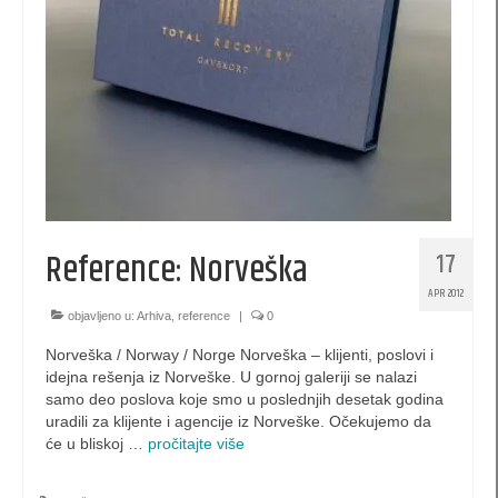
kese 260 x 170 x 60 (SBX)
kesa 140 x 210 x 60 (PB)
kesa 200 x 140 x 60 (PBX)
kesa 420 x 380 x 120 (XL)
kesa 300 x 400 x 140 (XLS)
Reference: Norveška
17
kesa 520 x 380 x 120 (XXL)
APR 2012
kese za piće
objavljeno u:
Arhiva
,
reference
|
0
Norveška / Norway / Norge Norveška – klijenti, poslovi i
Luksuzne kutije
idejna rešenja iz Norveške. U gornoj galeriji se nalazi
samo deo poslova koje smo u poslednjih desetak godina
EKO kese
uradili za klijente i agencije iz Norveške. Očekujemo da
će u bliskoj …
pročitajte više
promotivne kutije
XL Pillow box