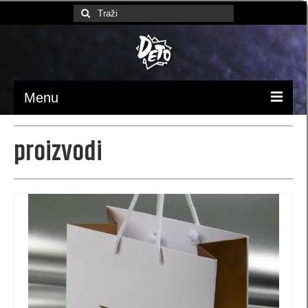
Search
for:
Menu
Početna
proizvodi
Ambalaža / pakovanje
luksuzne kese
Papirne kese (MB)
kese 370x245x90 (MBX)
kesa 230 x 220 x 100 (XB)
kese 170 x 260 x 60 (SB)