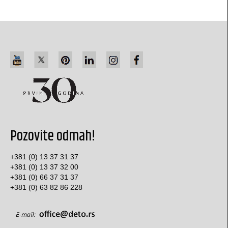
pillow-box (L3) za nakit
pillow-box (L4) za nakit
belgijske kutijice za nakit
originalne kutije za nakit
Bombonjera kutije
specijalna ambalaža
specijalne kese
Pozovite odmah!
Kutije za internet prodaju
+381 (0) 13 37 31 37
+381 (0) 13 37 32 00
šestougaone kutije
+381 (0) 66 37 31 37
+381 (0) 63 82 86 228
Specijalne koverte
Kutije za postere i plakate