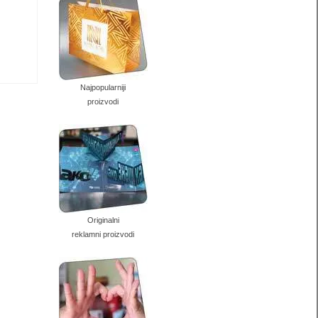
Najpopularniji
proizvodi
Originalni
reklamni proizvodi