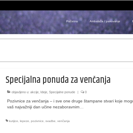
Početna
Ambalaža / pakovanje
Specijalna ponuda za venčanja
objavljeno u:
akcije
,
Ideje
,
Specijalne ponude
|
0
Pozivnice za venčanja – i sve one druge štampane stvari koje mog
vaš najvažniji dan učine nezaboravnim…
kutijice
,
lepeze
,
pozivnice
,
svadbe
,
venčanja