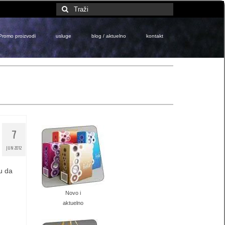
Search
for:
Promo proizvodi
usluge
blog / aktuelno
kontakt
7
JUN 2012
u da
Novo i
aktuelno