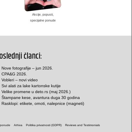
Akcije, popusti,
specijalne ponude
oslednji članci:
Nove fotografije – jun 2026.
CPA&G 2026.
Vobleri – novi video
Svi alati za lake kartonske kutije
Velike promene u deto.rs (maj 2026.)
Štampane kese, avantura duga 30 godina
Rasklopi: etikete, omoti, nalepnice (magneti)
 ponude
Arhiva
Politika privatnosti (GDPR)
Reviews and Testimonials