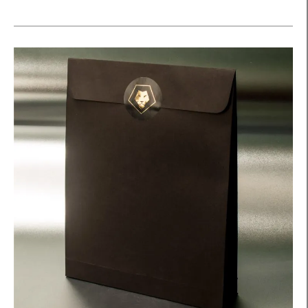
vizit karte
akreditacije / id-kartice
kalendari / sezona
usluge
Zlatotisak
grafički dizajn.
grafička priprema
uslužna ofset štampa
digitalna štampa
knjigovezačka dorada
plastifikacija papira