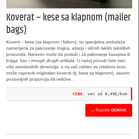
spiralni povez
Koverat – kese sa klapnom (mailer
Izrada probnih modela
bags)
blog / aktuelno
Koverti – kese (sa klapnom i faltom), su specijalna ambalaža
video klipovi
namenjena za pakovanje majica, ešarpi i sličnih lakših tekstilnih
proizvoda. Naravno može da posluži i za pakovanje časopisa ili
Česta pitanja / FAQ
knjiga, kao i mnogih drugih artikala. U našoj ponudi ćete naći
više standardnih dimenzija, a na vaš zahtev se relativno brzo
Korisne informacije
može napraviti originalan koverat (tj. kesa sa klapnom), sasvim
proizvoljnih proporcija i/ili veličine…
dizajn
CENA
: već od 0,49€/kom
Specijalne ponude
akcije
→ Pozovite
ODMAH!
Idejna rešenja na komentaru
reference