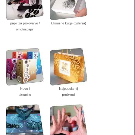
papir za pakovanje /
luksuzne kutije (galerija)
omotni papir
Novo i
Najpopularniji
aktuelno
proizvodi