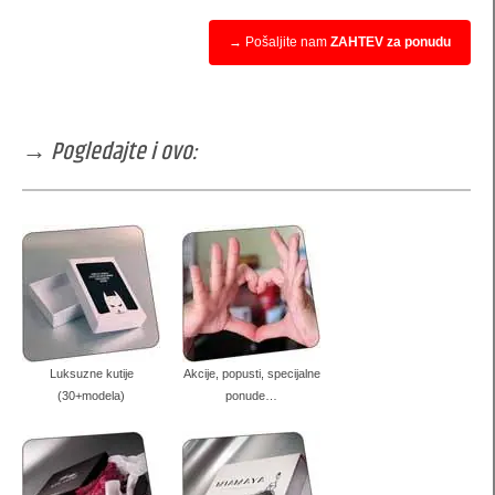
→ Pošaljite nam
ZAHTEV za ponudu
→ Pogledajte i ovo:
Luksuzne kutije
Akcije, popusti, specijalne
(30+modela)
ponude…