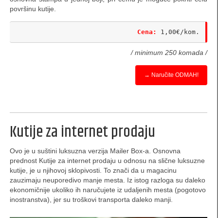
Promo proizvodi
površinu kutije.
Novi i originalni reklamni proizvodi
Cena:
 1,00€/kom.
Pop-up
/ minimum 250 komada /
VR cardboard
→ Naručite ODMAH!
flexagon (flexa-hexagaon)
POP-UP „kocka iznenađenja“
promo stone lampe
Kutije za internet prodaju
rotaciona tabela
Ovo je u suštini luksuzna verzija Mailer Box-a. Osnovna
prednost Kutije za internet prodaju u odnosu na slične luksuzne
slatka vizit karta
kutije, je u njihovoj sklopivosti. To znači da u magacinu
zauzimaju neuporedivo manje mesta. Iz istog razloga su daleko
kartonske olovke (ostavite poruku)
ekonomičnije ukoliko ih naručujete iz udaljenih mesta (pogotovo
inostranstva), jer su troškovi transporta daleko manji.
promo stalak za vizit karte