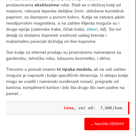
Sklopive lepeze
prodavnicama
ekskluzivne
robe. Radi se o složivoj kutiji od
masivne, robusne lepenke debljine 2mm, obložene kunstdruk
Lepeze za venčanja
papirom, sa štampom u punom koloru. Kutija se zatvara jakim
neodijumskim magnetima, a na zahtev klijenta moguće su i
druge opcije (satenske trake, čičak-traka,
stikeri
, itd). Svi ovi
Navijačke lepeze
detalji će dodatno doprineti vrednosti vašeg brenda i
maksimalno povećati doživljaj on-line kupovine
papirne kocke
Sve kutije za internet prodaju su prvenstveno namenjene za
podmetači za čaše
garderobu, tehničku robu, luksuznu kozmetiku, i slično.
plakati i posteri
Trenutno u ponudi imamo
tri tipska modela,
ali na vaš zahtev
moguće je napraviti i kutije specifičnih dimenzija. U sklopu kutije
reklamne kartonske kape i kačketi
mogu se uraditi i namenski sunđerasti nosači, pregrade od
kartona, kompliment kartice i bilo šta drugo što vam padne na
zastavice od papira
pamet…
wobblers / vobleri
Cena
, 
već od:  7,00€/kom.
memorandumi / obrasci
→ Naručite ODMAH!
koverti