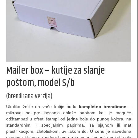
nalepnice, etikete, omoti
pravougaone nalepnice
okrugle / elipsoidne nalepnice
Etikete za rakiju i vino
Specijalne nalepnice
etikete za konfekciju
Mailer box – kutije za slanje
deklaracije
poštom, model S/b
Omoti
(brendirana verzija)
Kutije za torte
Ukoliko želite da vaše kutije budu
kompletno brendirane
–
mikroval se pre isecanja oblaže papirom koji je moguće
Papir za pakovanje, stikeri…
odštampati u ofset štampi od jedne boje do punog kolora, na
standardnim ili specijalnim papirima, sa sjajnom ili mat
Klasične kartonske kutije
plastifikacijom, zlatotiskom, uv lakom itd. U cenu je navedena
osnovna štampa u jednoj boji, pri čemu je moguće pokriti celu