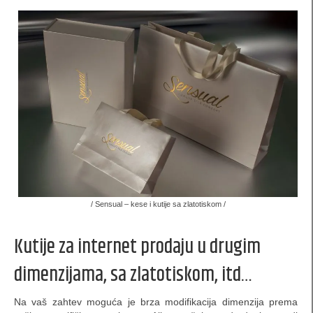
arhiva
kontakt
Politika privatnosti (GDPR)
Preporuke i kritike
/ Sensual – kese i kutije sa zlatotiskom /
Kutije za internet prodaju u drugim
dimenzijama, sa zlatotiskom, itd…
Na vaš zahtev moguća je brza modifikacija dimenzija prema