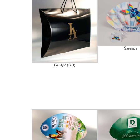
Šarenica
LA Style (BIH)