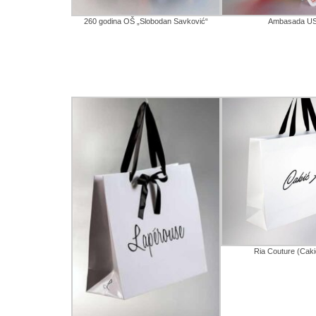
260 godina OŠ „Slobodan Savković“
Ambasada U
Ria Couture (Caki