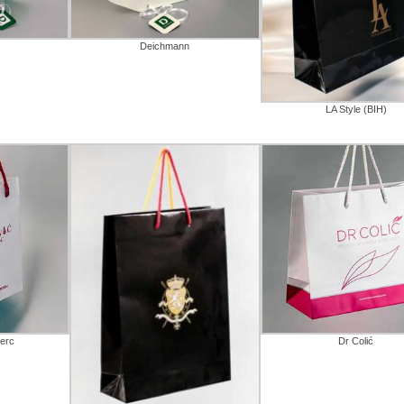
Deichmann
LA Style (BIH)
erc
Dr Colić