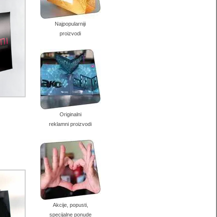
Najpopularniji
proizvodi
Originalni
reklamni proizvodi
Akcije, popusti,
specijalne ponude