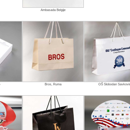
Ambasada Belgije
o
Bros, Ruma
OŠ Slobodan Savkovi