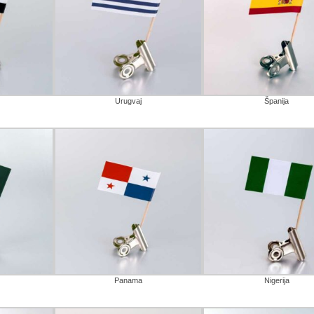
Urugvaj
Španija
Panama
Nigerija