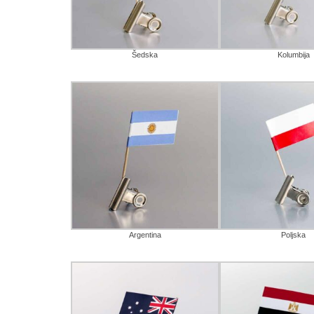
Šedska
Kolumbija
Argentina
Poljska