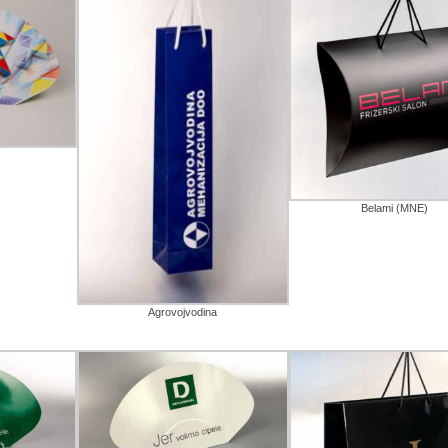
Belami (MNE)
Agrovojvodina