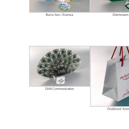
Burra Sun / Esensa
Deichmann
DNA Communication
Drašković Kom