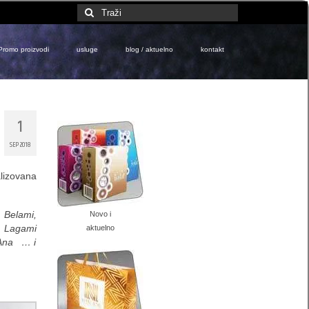
Search
for:
Promo proizvodi
usluge
blog / aktuelno
kontakt
1
SEP 2018
alizovana
, Belami,
Novo i
, Lagami
aktuelno
 Ana … i