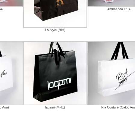
SA
Ambasada USA
LA Style (BIH)
ć Ana)
lagami (MNE)
Ria Couture (Cakić An