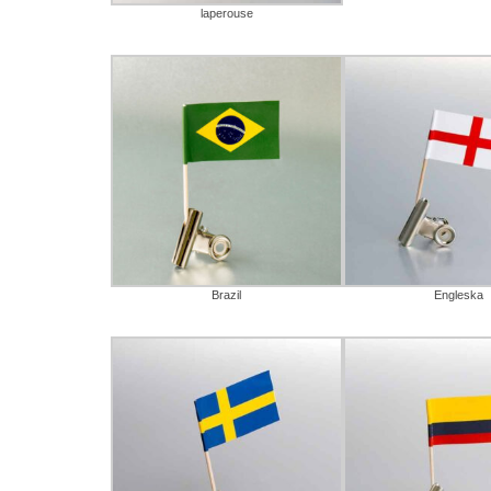
laperouse
Brazil
Engleska