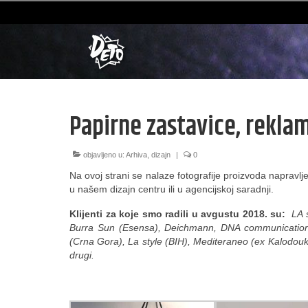
Papirne zastavice, rekla
objavljeno u:
Arhiva
,
dizajn
|
0
Na ovoj strani se nalaze fotografije proizvoda naprav
u našem dizajn centru ili u agencijskoj saradnji.
Klijenti za koje smo radili u avgustu 2018. su:
LA st
Burra Sun (Esensa), Deichmann, DNA communication (
(Crna Gora), La style (BIH), Mediteraneo (ex Kalod
drugi.