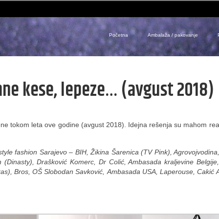
Početna
Ambalaža / pakovanje
mne kese, lepeze… (avgust 2018)
ljene tokom leta ove godine (avgust 2018). Idejna rešenja su mahom re
yle fashion Sarajevo – BIH, Žikina Šarenica (TV Pink), Agrovojvodina
Dinasty), Drašković Komerc, Dr Colić, Ambasada kraljevine Belgije
oukas), Bros, OŠ Slobodan Savković, Ambasada USA, Laperouse, Cakić