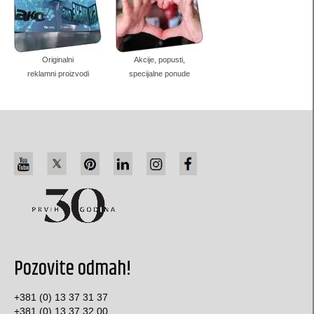
Promo proizvodi
Novi i originalni reklamni proizvodi
Originalni
Akcije, popusti,
Pop-up
reklamni proizvodi
specijalne ponude
VR cardboard
flexagon (flexa-hexagaon)
POP-UP „kocka iznenađenja“
promo stone lampe
rotaciona tabela
slatka vizit karta
Pozovite odmah!
kartonske olovke (ostavite poruku)
promo stalak za vizit karte
+381 (0) 13 37 31 37
+381 (0) 13 37 32 00