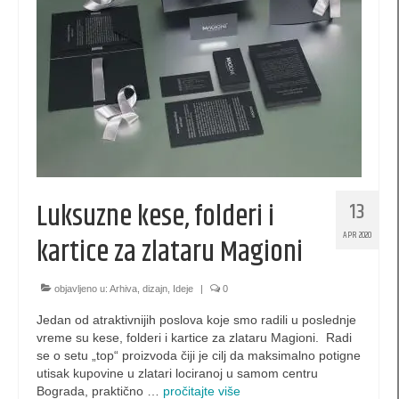
kese 260 x 170 x 60 (SBX)
kesa 140 x 210 x 60 (PB)
kesa 200 x 140 x 60 (PBX)
kesa 420 x 380 x 120 (XL)
kesa 300 x 400 x 140 (XLS)
Luksuzne kese, folderi i
13
kesa 520 x 380 x 120 (XXL)
APR 2020
kartice za zlataru Magioni
kese za piće
Luksuzne kutije
objavljeno u:
Arhiva
,
dizajn
,
Ideje
|
0
Jedan od atraktivnijih poslova koje smo radili u poslednje
EKO kese
vreme su kese, folderi i kartice za zlataru Magioni. Radi
se o setu „top“ proizvoda čiji je cilj da maksimalno potigne
promotivne kutije
utisak kupovine u zlatari lociranoj u samom centru
Bograda, praktično …
pročitajte više
XL Pillow box