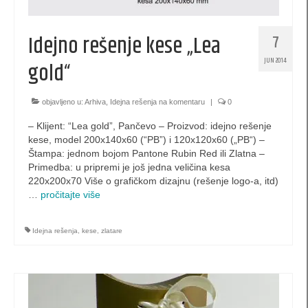
pillow-box (L3) za nakit
pillow-box (L4) za nakit
Idejno rešenje kese „Lea
7
belgijske kutijice za nakit
JUN 2014
gold“
originalne kutije za nakit
objavljeno u:
Arhiva
,
Idejna rešenja na komentaru
|
0
Bombonjera kutije
– Klijent: “Lea gold”, Pančevo – Proizvod: idejno rešenje
kese, model 200x140x60 (“PB”) i 120x120x60 („PB“) –
specijalna ambalaža
Štampa: jednom bojom Pantone Rubin Red ili Zlatna –
Primedba: u pripremi je još jedna veličina kesa
specijalne kese
220x200x70 Više o grafičkom dizajnu (rešenje logo-a, itd)
…
pročitajte više
Kutije za internet prodaju
šestougaone kutije
Idejna rešenja
,
kese
,
zlatare
Specijalne koverte
Kutije za postere i plakate