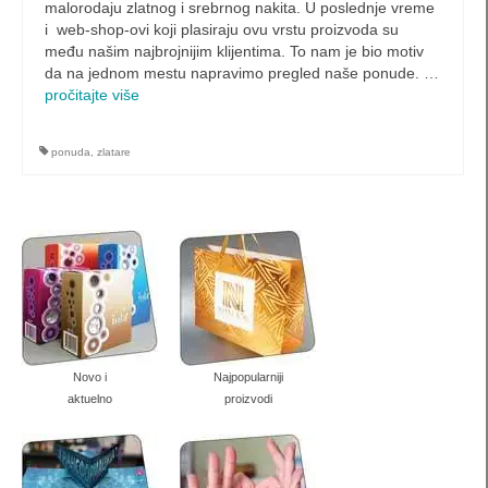
nalepnice, etikete, omoti
malorodaju zlatnog i srebrnog nakita. U poslednje vreme
i web-shop-ovi koji plasiraju ovu vrstu proizvoda su
među našim najbrojnijim klijentima. To nam je bio motiv
pravougaone nalepnice
da na jednom mestu napravimo pregled naše ponude. …
pročitajte više
okrugle / elipsoidne nalepnice
Etikete za rakiju i vino
ponuda
,
zlatare
Specijalne nalepnice
etikete za konfekciju
deklaracije
Omoti
Kutije za torte
Novo i
Najpopularniji
aktuelno
proizvodi
Papir za pakovanje, stikeri…
Klasične kartonske kutije