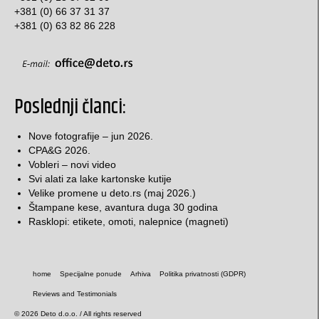
papirni uglovi (ušice)
+381 (0) 66 37 31 37
+381 (0) 63 82 86 228
futrole za kartice
prospekti, flajeri…
blokovi i sveske
Poslednji članci:
fascikle
Nove fotografije – jun 2026.
CPA&G 2026.
omoti za CD / DVD
Vobleri – novi video
Svi alati za lake kartonske kutije
magnetni proizvodi
Velike promene u deto.rs (maj 2026.)
Štampane kese, avantura duga 30 godina
Pozivnice i čestitke
Rasklopi: etikete, omoti, nalepnice (magneti)
lepeze
Reklamne lepeze
home
Specijalne ponude
Arhiva
Politika privatnosti (GDPR)
Reviews and Testimonials
Lepeze – razglednice
© 2026 Deto d.o.o. / All rights reserved