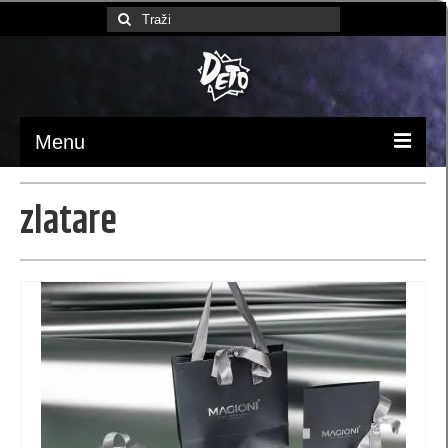
Search
for:
Menu
Početna
zlatare
Ambalaža / pakovanje
luksuzne kese
Papirne kese (MB)
kese 370x245x90 (MBX)
kesa 230 x 220 x 100 (XB)
kese 170 x 260 x 60 (SB)