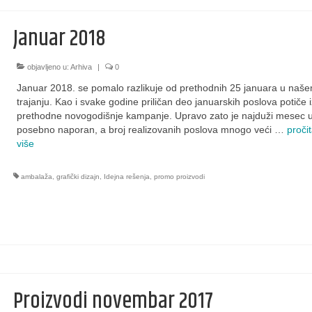
Januar 2018
objavljeno u:
Arhiva
|
0
Januar 2018. se pomalo razlikuje od prethodnih 25 januara u naš
trajanju. Kao i svake godine priličan deo januarskih poslova potiče i
prethodne novogodišnje kampanje. Upravo zato je najduži mesec u
posebno naporan, a broj realizovanih poslova mnogo veći …
pročit
više
ambalaža
,
grafički dizajn
,
Idejna rešenja
,
promo proizvodi
Proizvodi novembar 2017