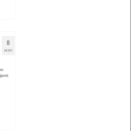
8
DEC 2017
em
jenti