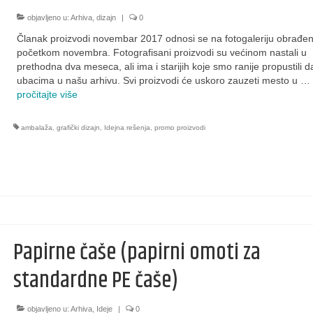
objavljeno u:
Arhiva
,
dizajn
|
0
Članak proizvodi novembar 2017 odnosi se na fotogaleriju obrađe
početkom novembra. Fotografisani proizvodi su većinom nastali u
prethodna dva meseca, ali ima i starijih koje smo ranije propustili d
ubacima u našu arhivu. Svi proizvodi će uskoro zauzeti mesto u …
pročitajte više
ambalaža
,
grafički dizajn
,
Idejna rešenja
,
promo proizvodi
Papirne čaše (papirni omoti za
standardne PE čaše)
objavljeno u:
Arhiva
,
Ideje
|
0