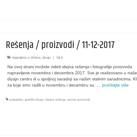
Rešenja / proizvodi / 11-12-2017
objavljeno u:
Arhiva
,
dizajn
|
0
Na ovoj strani možete videti idejna rešenja i fotografije proizvoda
napravljene novembra i decembra 2017. Sve je realizovano u naš
dizajn centru ili u spoljnoj saradnji sa našim stalnim saradnicima. Kli
za koje smo radili u novembru i decembru su: …
pročitajte više
ambalaža
,
grafički dizajn
,
Idejna rešenja
,
promo proizvodi