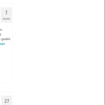
7
FEB 2018
em
z
 godini
ajte
27