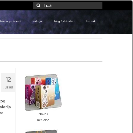
Search
for:
Promo proizvodi
usluge
blog / aktuelno
kontakt
12
JUN 2026
kog
lerija
pa
Novo i
aktuelno