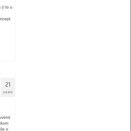
(i to u
oncept
21
JUN 2014
uvenir
ičkom
iše o