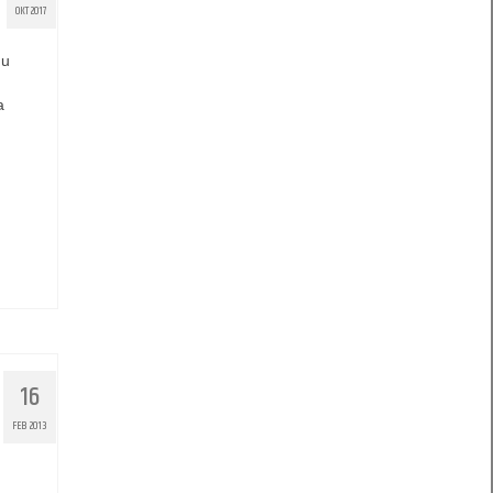
OKT 2017
nu
a
16
FEB 2013