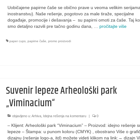
Uobičajene papirne čaše se obično prave u veoma velikim serijama 
inostranstvu). Naše rešenje, pogotovo za male tiraže, specijalne
događaje, promocije i dešavanja – su papirni omoti za čaše. Taj k
smo detaljno razvili pre tačno godinu dana, …
pročitajte više
paper cups
,
papirne čaše
,
promo proizvodi
Suvenir lepeze Arheološki park
„Viminacium“
objavljeno u:
Arhiva
,
Idejna rešenja na komentaru
|
0
– Klijent: Arheološki park “Viminacium” – Proizvod: idejno rešenje s
lepeze – Štampa: u punom koloru (CMYK) , obostrano Više o graf
dizajnu (rešenje logo-a, itd) možete videti klikom na link:→ dizajn V