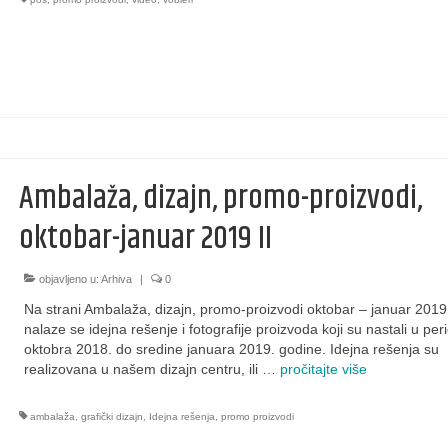
Ambalaža, dizajn, promo-proizvodi,
oktobar-januar 2019 II
objavljeno u:
Arhiva
|
0
Na strani Ambalaža, dizajn, promo-proizvodi oktobar – januar 2019 
nalaze se idejna rešenje i fotografije proizvoda koji su nastali u pe
oktobra 2018. do sredine januara 2019. godine. Idejna rešenja su
realizovana u našem dizajn centru, ili …
pročitajte više
ambalaža
,
grafički dizajn
,
Idejna rešenja
,
promo proizvodi