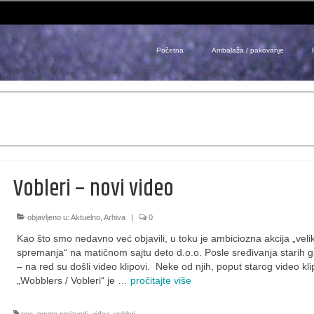
Početna
Ambalaža / pakovanje
Vobleri – novi video
objavljeno u:
Aktuelno
,
Arhiva
|
0
Kao što smo nedavno već objavili, u toku je ambiciozna akcija „veli
spremanja“ na matičnom sajtu deto d.o.o. Posle sređivanja starih ga
– na red su došli video klipovi. Neke od njih, poput starog video kli
„Wobblers / Vobleri“ je …
pročitajte više
pos
,
promo proizvodi
,
video
,
vobleri