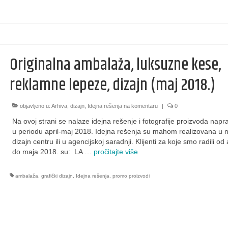
Originalna ambalaža, luksuzne kese,
reklamne lepeze, dizajn (maj 2018.)
objavljeno u:
Arhiva
,
dizajn
,
Idejna rešenja na komentaru
|
0
Na ovoj strani se nalaze idejna rešenje i fotografije proizvoda napr
u periodu april-maj 2018. Idejna rešenja su mahom realizovana u
dizajn centru ili u agencijskoj saradnji. Klijenti za koje smo radili od 
do maja 2018. su: LA …
pročitajte više
ambalaža
,
grafički dizajn
,
Idejna rešenja
,
promo proizvodi