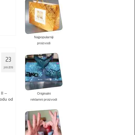
Najpopularniji
proizvodi
23
JAN 2019
II –
Originalni
riodu od
reklamni proizvodi