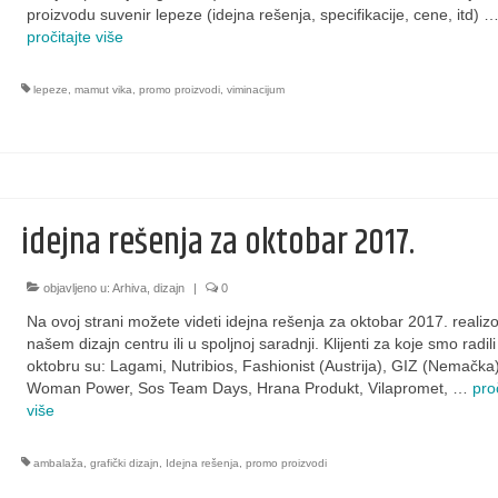
proizvodu suvenir lepeze (idejna rešenja, specifikacije, cene, itd) 
pročitajte više
lepeze
,
mamut vika
,
promo proizvodi
,
viminacijum
idejna rešenja za oktobar 2017.
objavljeno u:
Arhiva
,
dizajn
|
0
Na ovoj strani možete videti idejna rešenja za oktobar 2017. realiz
našem dizajn centru ili u spoljnoj saradnji. Klijenti za koje smo radili
oktobru su: Lagami, Nutribios, Fashionist (Austrija), GIZ (Nemačka)
Woman Power, Sos Team Days, Hrana Produkt, Vilapromet, …
proč
više
ambalaža
,
grafički dizajn
,
Idejna rešenja
,
promo proizvodi