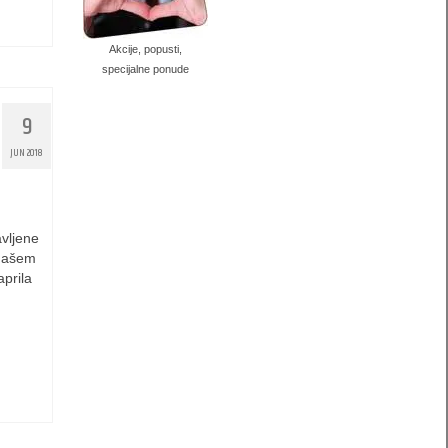
Akcije, popusti,
specijalne ponude
9
JUN 2018
avljene
 našem
aprila