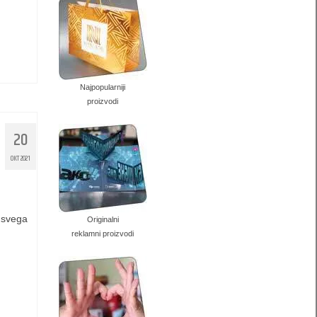
Najpopularniji
proizvodi
20
OKT 2021
e svega
Originalni
reklamni proizvodi