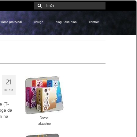
Search
for:
Promo proizvodi
usluge
blog / aktuelno
kontakt
21
OKT 2021
e (T-
toga da
li na
Novo i
aktuelno