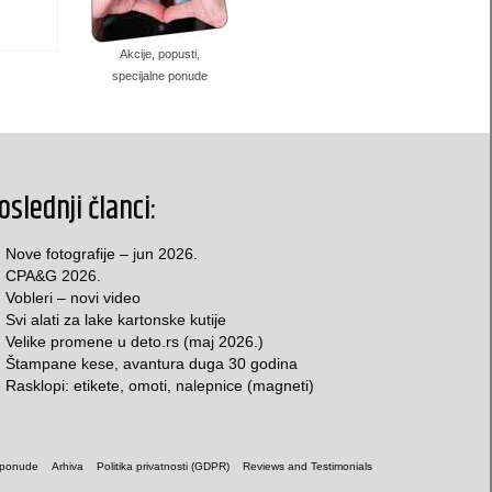
Akcije, popusti,
specijalne ponude
oslednji članci:
Nove fotografije – jun 2026.
CPA&G 2026.
Vobleri – novi video
Svi alati za lake kartonske kutije
Velike promene u deto.rs (maj 2026.)
Štampane kese, avantura duga 30 godina
Rasklopi: etikete, omoti, nalepnice (magneti)
 ponude
Arhiva
Politika privatnosti (GDPR)
Reviews and Testimonials