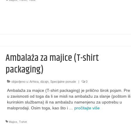
Ambalaža za majice (T-shirt
packaging)
objavljeno u:
Arhiva
,
dizajn
,
Specijalne ponude
|
0
Ambalaža za majice (T-shirt packaging) je prilično širok pojam. Pr
u zavisnosti od toga da li se misli na ambalažu za slanje (poštom ili
kurirskim službama) ili na ambalažu namenjenu za upotrebu u
maloprodaji. Osim toga, kao što i …
pročitajte više
Majice
,
T-shirt