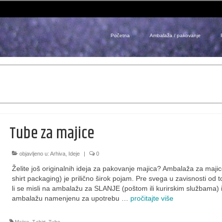
Početna
Ambalaža / pakovanje
Tube za majice
objavljeno u:
Arhiva
,
Ideje
|
0
Želite još originalnih ideja za pakovanje majica? Ambalaža za majic
shirt packaging) je prilično širok pojam. Pre svega u zavisnosti od 
li se misli na ambalažu za SLANJE (poštom ili kurirskim službama) i
ambalažu namenjenu za upotrebu …
pročitajte više
Majice
,
T-shirt
,
Tube