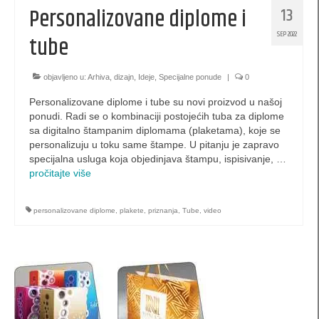
pillow-box (L3) za nakit
Personalizovane diplome i
13
pillow-box (L4) za nakit
SEP 2022
tube
belgijske kutijice za nakit
objavljeno u:
Arhiva
,
dizajn
,
Ideje
,
Specijalne ponude
|
0
originalne kutije za nakit
Personalizovane diplome i tube su novi proizvod u našoj
ponudi. Radi se o kombinaciji postojećih tuba za diplome
Bombonjera kutije
sa digitalno štampanim diplomama (plaketama), koje se
personalizuju u toku same štampe. U pitanju je zapravo
specijalna ambalaža
specijalna usluga koja objedinjava štampu, ispisivanje, …
pročitajte više
specijalne kese
Kutije za internet prodaju
personalizovane diplome
,
plakete
,
priznanja
,
Tube
,
video
šestougaone kutije
Specijalne koverte
Kutije za postere i plakate