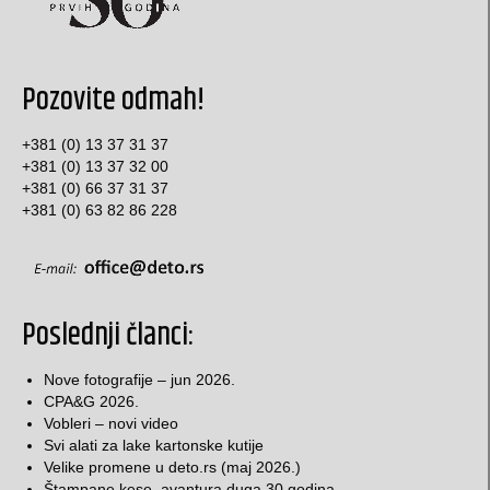
nalepnice, etikete, omoti
pravougaone nalepnice
Pozovite odmah!
okrugle / elipsoidne nalepnice
Etikete za rakiju i vino
+381 (0) 13 37 31 37
+381 (0) 13 37 32 00
Specijalne nalepnice
+381 (0) 66 37 31 37
+381 (0) 63 82 86 228
etikete za konfekciju
deklaracije
Omoti
Poslednji članci:
Kutije za torte
Nove fotografije – jun 2026.
CPA&G 2026.
Papir za pakovanje, stikeri…
Vobleri – novi video
Svi alati za lake kartonske kutije
Klasične kartonske kutije
Velike promene u deto.rs (maj 2026.)
Štampane kese, avantura duga 30 godina