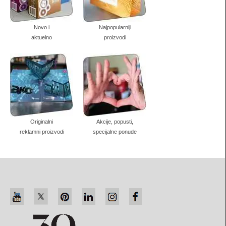
papirne čaše
futrole za diplome
Novo i
Najpopularniji
aktuelno
proizvodi
kutije za prirodni sapun
trouglaste kutije
dugački pillow box
Kutije za sveće
Originalni
Akcije, popusti,
štancovane kutije-kese
reklamni proizvodi
specijalne ponude
Ambalaža za piće
Ambalaža za vino
Ambalaža za rakiju
Pivska ambalaža