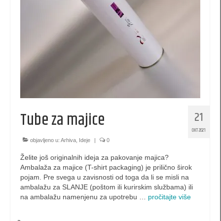
kese 260 x 170 x 60 (SBX)
kesa 140 x 210 x 60 (PB)
kesa 200 x 140 x 60 (PBX)
kesa 420 x 380 x 120 (XL)
kesa 300 x 400 x 140 (XLS)
Tube za majice
21
kesa 520 x 380 x 120 (XXL)
OKT 2021
kese za piće
objavljeno u:
Arhiva
,
Ideje
|
0
Želite još originalnih ideja za pakovanje majica?
Luksuzne kutije
Ambalaža za majice (T-shirt packaging) je prilično širok
pojam. Pre svega u zavisnosti od toga da li se misli na
EKO kese
ambalažu za SLANJE (poštom ili kurirskim službama) ili
na ambalažu namenjenu za upotrebu …
pročitajte više
promotivne kutije
XL Pillow box