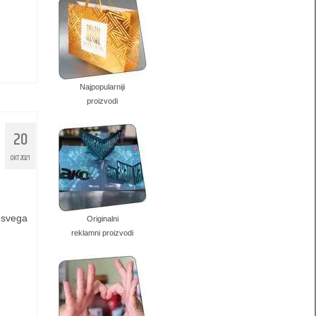
Najpopularniji
proizvodi
20
OKT 2021
e svega
Originalni
reklamni proizvodi