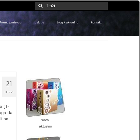
Search
for:
Promo proizvodi
usluge
blog / aktuelno
kontakt
21
OKT 2021
e (T-
toga da
li na
Novo i
aktuelno