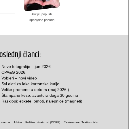
Akcije, popusti,
specijalne ponude
oslednji članci:
Nove fotografije – jun 2026.
CPA&G 2026.
Vobleri – novi video
Svi alati za lake kartonske kutije
Velike promene u deto.rs (maj 2026.)
Štampane kese, avantura duga 30 godina
Rasklopi: etikete, omoti, nalepnice (magneti)
 ponude
Arhiva
Politika privatnosti (GDPR)
Reviews and Testimonials