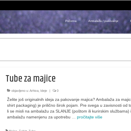
Početna
Ambalaža / pakovanje
Tube za majice
objavljeno u:
Arhiva
,
Ideje
|
0
Želite još originalnih ideja za pakovanje majica? Ambalaža za majic
shirt packaging) je prilično širok pojam. Pre svega u zavisnosti od 
li se misli na ambalažu za SLANJE (poštom ili kurirskim službama) i
ambalažu namenjenu za upotrebu …
pročitajte više
Majice
,
T-shirt
,
Tube