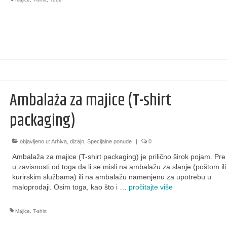
Ambalaža za majice (T-shirt
packaging)
objavljeno u:
Arhiva
,
dizajn
,
Specijalne ponude
|
0
Ambalaža za majice (T-shirt packaging) je prilično širok pojam. Pr
u zavisnosti od toga da li se misli na ambalažu za slanje (poštom ili
kurirskim službama) ili na ambalažu namenjenu za upotrebu u
maloprodaji. Osim toga, kao što i …
pročitajte više
Majice
,
T-shirt