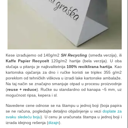
kutije za nakit
pillow box (S1) za nakit
pillow box (S2) za nakit
pillow box (S3) za nakit
Kese izrađujemo od 140g/m2
SH Recycling
(smeđa verzija), ili
pillow-box (M1) za nakit
Kaffe Papier Recycelt
120g/m2 hartije (bela verzija). U oba
slučaja u pitanju je najkvalitetnija
100% reciklirana hartija
. Kao
pillow-box (M2) za nakit
kartonska ojačanja za dno i ručke koristi se triplex 355 g/m2
poreklom od tehničkih viškova u izradi lake kartonske ambalaže.
pillow-box (M3) za nakit
Na taj način se značajno smanjuje otpad u procesu proizvodnje
(
reuse + reduce
). Ručke su standardno od kanapa ~5 mm, uz
pillow-box (M4) za nakit
mogućnost ripsa, kepera i sl.
pillow box (L1) za nakit
Navedene cene odnose se na štampu u jednoj boji (boja papira
se ne računa, pogledajte detaljno objašnjenje u vezi
doplate za
pillow-box (L2) za nakit
svaku sledeću boju
). U cenu je uračunata štampa u jednoj boji i
izrada idejnog rešenja (
dizajn
).