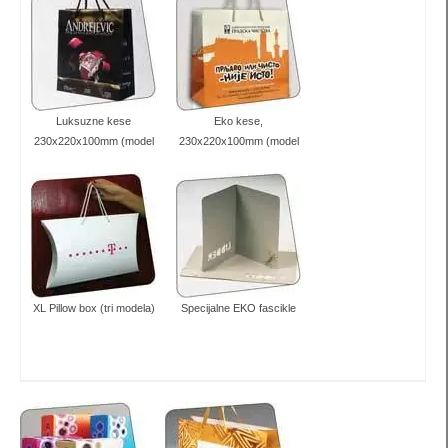
spiralni povez
Izrada probnih modela
blog / aktuelno
Luksuzne kese
Eko kese,
230x220x100mm (model
230x220x100mm (model
video klipovi
XB)
eXB)
Česta pitanja / FAQ
Korisne informacije
dizajn
Specijalne ponude
XL Pillow box (tri modela)
Specijalne EKO fascikle
akcije
Idejna rešenja na komentaru
reference