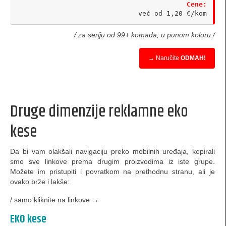
Cene:
Sklopive lepeze
već od 1,20 €/kom
Lepeze za venčanja
/ za seriju od 99+ komada; u punom koloru /
Navijačke lepeze
→ Naručite
ODMAH!
papirne kocke
podmetači za čaše
Druge dimenzije reklamne eko
plakati i posteri
kese
reklamne kartonske kape i kačketi
Da bi vam olakšali navigaciju preko mobilnih uređaja, kopirali
zastavice od papira
smo sve linkove prema drugim proizvodima iz iste grupe.
Možete im pristupiti i povratkom na prethodnu stranu, ali je
wobblers / vobleri
ovako brže i lakše:
memorandumi / obrasci
/ samo kliknite na linkove →
koverti
EKO kese