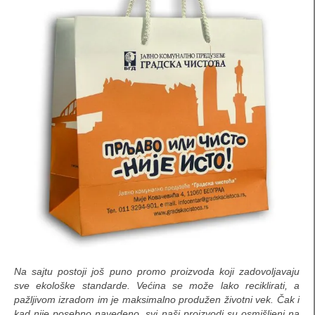
papirne čaše
futrole za diplome
kutije za prirodni sapun
trouglaste kutije
dugački pillow box
Kutije za sveće
štancovane kutije-kese
Ambalaža za piće
Ambalaža za vino
Ambalaža za rakiju
Na sajtu postoji još puno promo proizvoda koji zadovoljavaju
sve ekološke standarde. Većina se može lako reciklirati, a
Pivska ambalaža
pažljivom izradom im je maksimalno produžen životni vek. Čak i
kad nije posebno navedeno, svi naši proizvodi su osmišljeni na