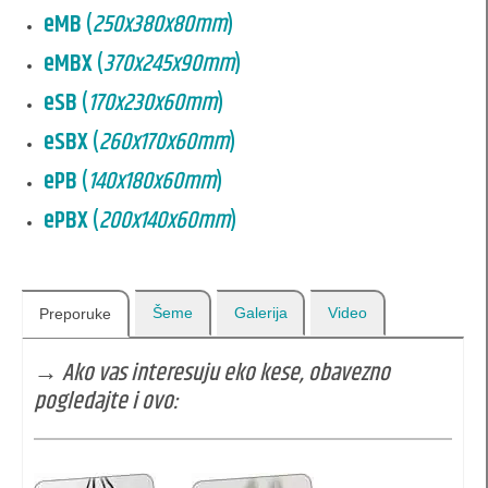
eMB
(
250x380x80mm
)
vizit karte
eMBX
(
370x245x90mm
)
akreditacije / id-kartice
eSB
(
170x230x60mm
)
kalendari / sezona
eSBX
(
260x170x60mm
)
usluge
ePB
(
140x180x60mm
)
Zlatotisak
ePBX
(
200x140x60mm
)
grafički dizajn.
grafička priprema
Šeme
Galerija
Video
Preporuke
uslužna ofset štampa
→ Ako vas interesuju eko kese, obavezno
digitalna štampa
pogledajte i ovo:
knjigovezačka dorada
plastifikacija papira