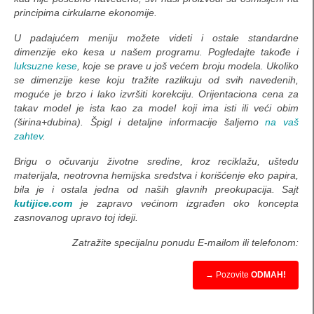
nalepnice, etikete, omoti
principima cirkularne ekonomije.
pravougaone nalepnice
U padajućem meniju možete videti i ostale standardne
dimenzije eko kesa u našem programu. Pogledajte takođe i
okrugle / elipsoidne nalepnice
luksuzne kese
, koje se prave u još većem broju modela. Ukoliko
se dimenzije kese koju tražite razlikuju od svih navedenih,
Etikete za rakiju i vino
moguće je brzo i lako izvršiti korekciju. Orijentaciona cena za
takav model je ista kao za model koji ima isti ili veći obim
Specijalne nalepnice
(širina+dubina). Špigl i detaljne informacije šaljemo
na vaš
zahtev
.
etikete za konfekciju
Brigu o očuvanju životne sredine, kroz reciklažu, uštedu
materijala, neotrovna hemijska sredstva i korišćenje eko papira,
deklaracije
bila je i ostala jedna od naših glavnih preokupacija. Sajt
kutijice.com
je zapravo većinom izgrađen oko koncepta
Omoti
zasnovanog upravo toj ideji.
Kutije za torte
Zatražite specijalnu ponudu E-mailom ili telefonom:
Papir za pakovanje, stikeri…
→ Pozovite
ODMAH!
Klasične kartonske kutije