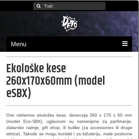
Search
for:
Menu
Početna
Ekološke kese
Ambalaža / pakovanje
260x170x60mm (model
luksuzne kese
eSBX)
Papirne kese (MB)
kese 370x245x90 (MBX)
Ove reklamne ekološke kese, dimenzija 260 x 170 x 60 mm
(model Eco-SBX), uglavnom su namenjene za parfimerije,
kesa 230 x 220 x 100 (XB)
zlatarske radnje, gift shop, ili butike (za accessories ili druge
sitnice). Takođe se mogu koristiti i za bižuteriju, male poslovne
kese 170 x 260 x 60 (SB)