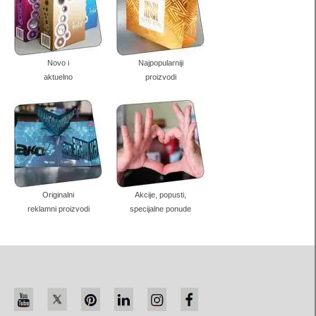
arhiva
kontakt
Novo i
Najpopularniji
Politika privatnosti (GDPR)
aktuelno
proizvodi
Preporuke i kritike
Originalni
Akcije, popusti,
reklamni proizvodi
specijalne ponude