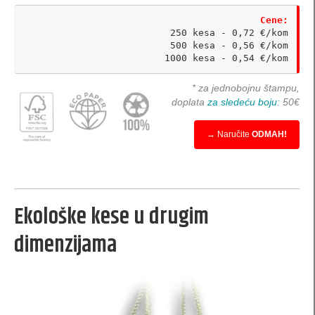
pillow-box (L3) za nakit
Cene:
pillow-box (L4) za nakit
250 kesa - 0,72 €/kom

500 kesa - 0,56 €/kom

belgijske kutijice za nakit
1000 kesa - 0,54 €/kom
originalne kutije za nakit
* za jednobojnu štampu,
doplata
za sledeću boju:
50€
Bombonjera kutije
→ Naručite
ODMAH!
specijalna ambalaža
specijalne kese
Kutije za internet prodaju
Ekološke kese u drugim
šestougaone kutije
dimenzijama
Specijalne koverte
Kutije za postere i plakate