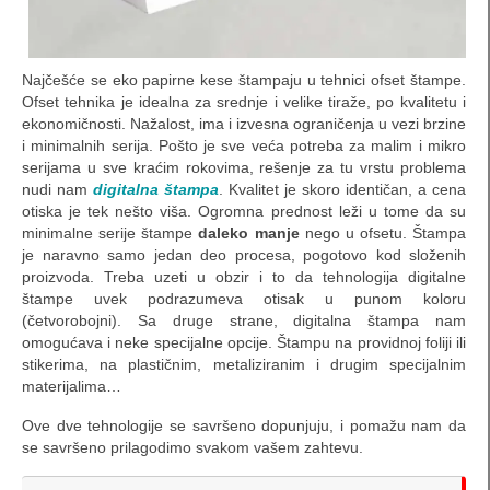
papirni uglovi (ušice)
futrole za kartice
Najčešće se eko papirne kese štampaju u tehnici ofset štampe.
Ofset tehnika je idealna za srednje i velike tiraže, po kvalitetu i
prospekti, flajeri…
ekonomičnosti. Nažalost, ima i izvesna ograničenja u vezi brzine
i minimalnih serija. Pošto je sve veća potreba za malim i mikro
blokovi i sveske
serijama u sve kraćim rokovima, rešenje za tu vrstu problema
nudi nam
digitalna štampa
. Kvalitet je skoro identičan, a cena
fascikle
otiska je tek nešto viša. Ogromna prednost leži u tome da su
minimalne serije štampe
daleko manje
nego u ofsetu. Štampa
omoti za CD / DVD
je naravno samo jedan deo procesa, pogotovo kod složenih
proizvoda. Treba uzeti u obzir i to da tehnologija digitalne
magnetni proizvodi
štampe uvek podrazumeva otisak u punom koloru
(četvorobojni). Sa druge strane, digitalna štampa nam
Pozivnice i čestitke
omogućava i neke specijalne opcije. Štampu na providnoj foliji ili
stikerima, na plastičnim, metaliziranim i drugim specijalnim
lepeze
materijalima…
Reklamne lepeze
Ove dve tehnologije se savršeno dopunjuju, i pomažu nam da
se savršeno prilagodimo svakom vašem zahtevu.
Lepeze – razglednice